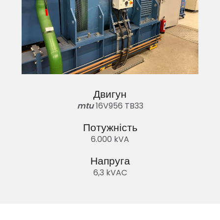
Двигун
mtu
16V956 TB33
Потужність
6.000 kVA
Напруга
6,3 kVAC