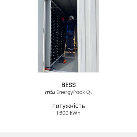
BESS
mtu
EnergyPack QL
потужність
1.600 kWh