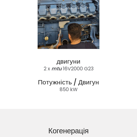
двигуни
2 x
mtu
16V2000 G23
Потужність / Двигун
850 kW
Когенерація