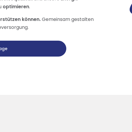
u
optimieren
.
terstützen können.
Gemeinsam gestalten
ieversorgung.
age