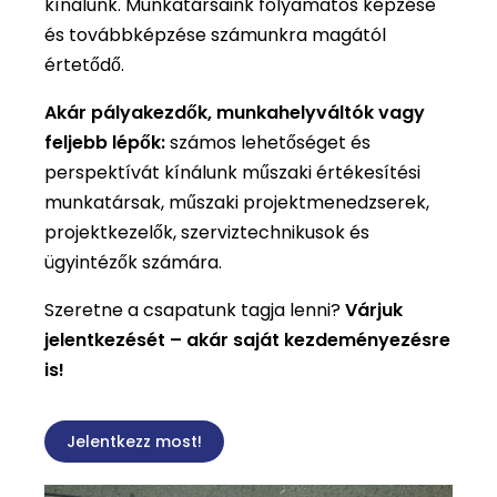
kínálunk. Munkatársaink folyamatos képzése
és továbbképzése számunkra magától
értetődő.
Akár pályakezdők, munkahelyváltók vagy
feljebb lépők:
számos lehetőséget és
perspektívát kínálunk műszaki értékesítési
munkatársak, műszaki projektmenedzserek,
projektkezelők, szerviztechnikusok és
ügyintézők számára.
Szeretne a csapatunk tagja lenni?
Várjuk
jelentkezését – akár saját kezdeményezésre
is!
Jelentkezz most!